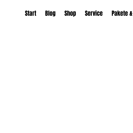
Start
Blog
Shop
Service
Pakete &
E-Mail:
auszeit-am-see-kablow@gmx.de