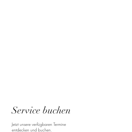
E-Mail:
auszeit-am-see-kablow@gmx.de
Service buchen
Jetzt unsere verfügbaren Termine
entdecken und buchen.