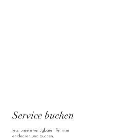
E-Mail:
auszeit-am-see-kablow@gmx.de
Service buchen
Jetzt unsere verfügbaren Termine
entdecken und buchen.