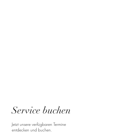
E-Mail:
auszeit-am-see-kablow@gmx.de
Service buchen
Jetzt unsere verfügbaren Termine
entdecken und buchen.