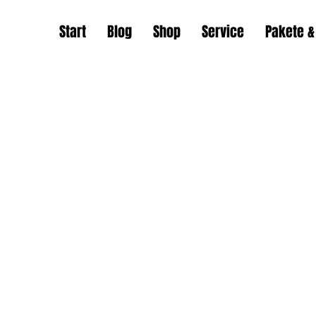
Start
Blog
Shop
Service
Pakete &
E-Mail:
auszeit-am-see-kablow@gmx.de