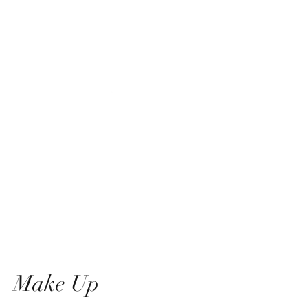
E-Mail:
auszeit-am-see-kablow@gmx.de
Make Up