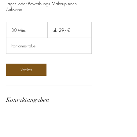
Tages- oder Bewerbungs -Makeup nach
Aufwand
ab
29,-
30 Min.
3
ab 29,- €
€
0
M
Fontanestraße
i
n
.
Weiter
Kontaktangaben
Fontanestraße 20, Kablow 15712 Königs
Wusterhausen, Deutschland
01727377196
auszeit-am-see-bb@gmx.de